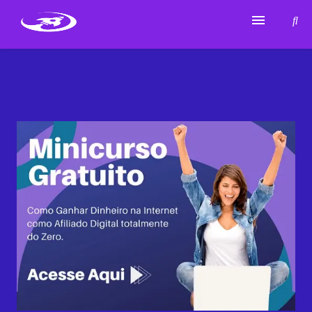
Para Ser Afiliado de Sucesso
Sobre Mim
Marketing de Afiliados
Cursos Que Eu Indico
Top Ferramentas
Contato