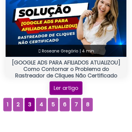
Roseane Gregório |
4 min
[GOOGLE ADS PARA AFILIADOS ATUALIZOU]
Como Contornar o Problema do
Rastreador de Cliques Não Certificado
Ler artigo
1
2
3
4
5
6
7
8