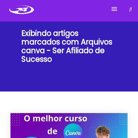
Para Ser Afiliado de Sucesso
Exibindo artigos
marcados com
Arquivos
Sobre Mim
canva - Ser Afiliado de
Sucesso
Marketing de Afiliados
Cursos Que Eu Indico
Top Ferramentas
Contato