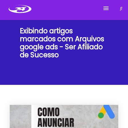
Para Ser Afiliado de Sucesso
Exibindo artigos
marcados com
Arquivos
Sobre Mim
google ads - Ser Afiliado
de Sucesso
Marketing de Afiliados
Cursos Que Eu Indico
Top Ferramentas
Contato